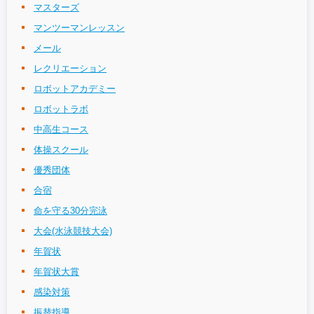
マスターズ
マンツーマンレッスン
メール
レクリエーション
ロボットアカデミー
ロボットラボ
中高生コース
体操スクール
優秀団体
合宿
命を守る30分完泳
大会(水泳競技大会)
年賀状
年賀状大賞
感染対策
振替指導