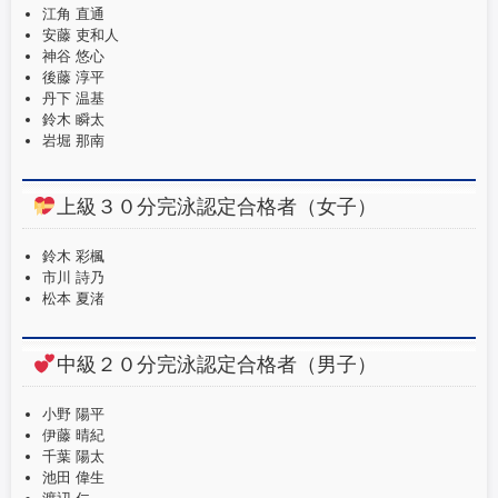
江角 直通
o
安藤 吏和人
o
神谷 悠心
後藤 淳平
k
丹下 温基
鈴木 瞬太
岩堀 那南
上級３０分完泳認定合格者（女子）
鈴木 彩楓
市川 詩乃
松本 夏渚
中級２０分完泳認定合格者（男子）
小野 陽平
伊藤 晴紀
千葉 陽太
池田 偉生