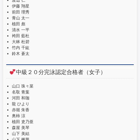
渡辺 仁
伊藤 翔星
前田 理秀
青山 太一
植田 彪
清水 一平
袴田 藍杜
大林 杜碧
竹内 千紘
鈴木 蒼太
中級２０分完泳認定合格者（女子）
山口 珠々菜
名取 青葉
河田 和珈
龍 ひより
赤堀 朱香
奥柿 涼
植田 吏乃亜
森屋 美琴
山下 美結
山下 楓華