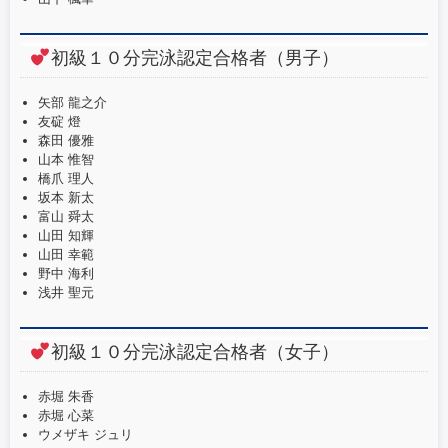
初級１０分完泳認定合格者（男子）
矢部 龍之介
友碇 燈
森田 優雅
山本 惟智
橋爪 理人
坂本 新太
富山 舜太
山田 知輝
山田 幸範
野中 海利
浅井 聖元
初級１０分完泳認定合格者（女子）
赤堀 朱香
赤堀 心菜
ウメザキ ジュリ