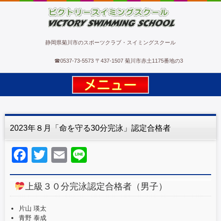
ビクトリースイミングスクール
静岡県菊川市のスポーツクラブ・スイミングスクール
☎
0537-73-5573
〒437-1507 菊川市赤土1175番地の3
2023年８月「命を守る30分完泳」認定合格者
F
T
E
Li
a
wi
m
n
c
tt
ail
e
上級３０分完泳認定合格者（男子）
e
er
片山 瑛太
b
青野 泰成