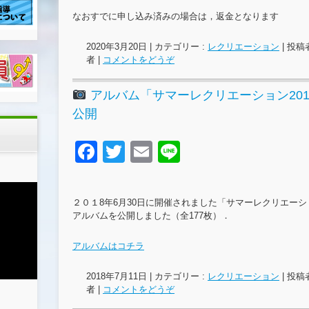
e
er
なおすでに申し込み済みの場合は，返金となります
b
o
2020年3月20日
|
カテゴリー :
レクリエーション
|
投稿者
者
|
コメントをどうぞ
o
k
アルバム「サマーレクリエーション20
公開
F
T
E
Li
a
wi
m
n
c
tt
ail
e
２０１8年6月30日に開催されました「サマーレクリエーシ
e
er
アルバムを公開しました（全177枚）．
b
アルバムはコチラ
o
2018年7月11日
|
カテゴリー :
レクリエーション
|
投稿者
o
者
|
コメントをどうぞ
k