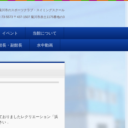
菊川市のスポーツクラブ・スイミングスクール
-73-5573
〒437-1507 菊川市赤土1175番地の3
イベント
当館について
館長・副館長
水中動画
ておりましたレクリエーション「浜
さい．