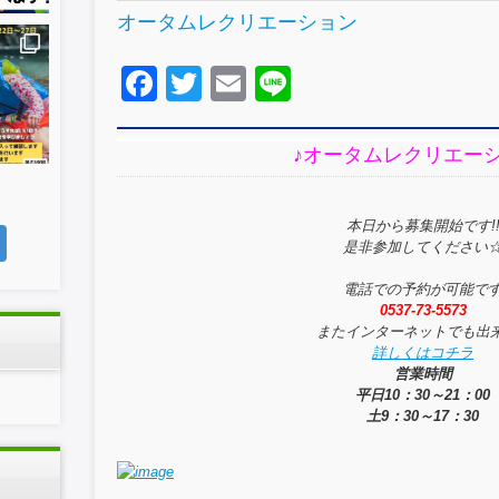
オータムレクリエーション
F
T
E
Li
a
wi
m
n
c
tt
ail
e
♪オータムレクリエーシ
e
er
b
本日から募集開始です!
是非参加してください
o
o
電話での予約が可能で
0537-73-5573
k
またインターネットでも出
詳しくはコチラ
営業時間
平日10：30～21：00
土9：30～17：30