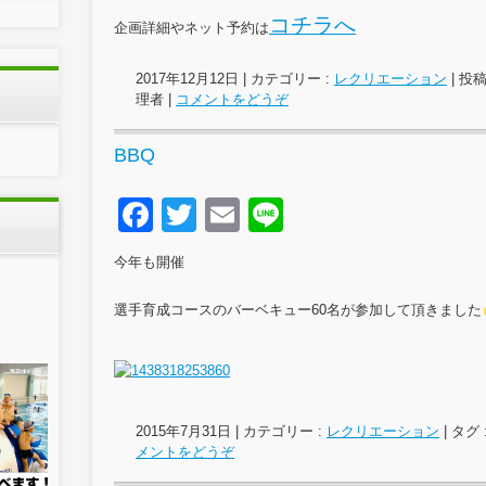
k
コチラへ
企画詳細やネット予約は
2017年12月12日
|
カテゴリー :
レクリエーション
|
投稿
理者
|
コメントをどうぞ
BBQ
F
T
E
Li
a
wi
m
n
今年も開催
c
tt
ail
e
e
er
選手育成コースのバーベキュー60名が参加して頂きました
b
o
o
2015年7月31日
|
カテゴリー :
レクリエーション
|
タグ 
k
メントをどうぞ