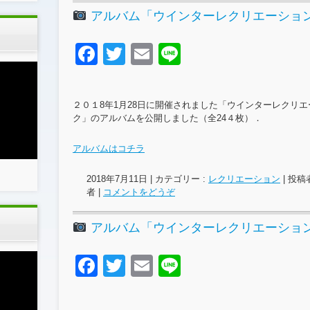
アルバム「ウインターレクリエーション2
F
T
E
Li
a
wi
m
n
c
tt
ail
e
２０１8年1月28日に開催されました「ウインターレクリエ
e
er
ク」のアルバムを公開しました（全24４枚）．
b
アルバムはコチラ
o
2018年7月11日
|
カテゴリー :
レクリエーション
|
投稿者
o
者
|
コメントをどうぞ
k
アルバム「ウインターレクリエーション
F
T
E
Li
a
wi
m
n