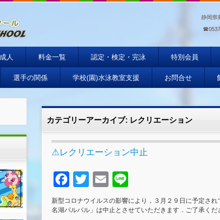
静岡県
☎
0537
ール
成人
料金一覧
認定・検定・完泳
特別会員
選手の関係
学校(園)水泳教室支援
お問合せ
カテゴリーアーカイブ:
レクリエーション
⚠レクリエーション中止
F
T
E
Li
a
wi
m
n
新型コロナウイルスの影響により，３月２９日に予定され
c
tt
ail
e
名湖パルパル」は中止とさせていただきます．ご了承くだ