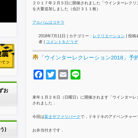
c
tt
ail
e
２０１７年２月５日に開催されました「ウインターレクリエ
e
er
を大量追加しました（合計３１１枚）
b
アルバムはコチラ
o
2018年7月11日
|
カテゴリー :
レクリエーション
|
投稿者
o
者
|
コメントをどうぞ
k
「ウインターレクレーション2018」予
F
T
E
Li
a
wi
m
n
しずお
c
tt
ail
e
来年１月２８日（日曜日）に開催されます「ウインターレク
e
er
されました．
b
今回は
富士サファリパーク
で，ドキドキのアドベンチャー
o
う)
お弁当付きです．
o