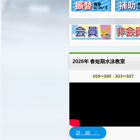
2026年 春短期水泳教室
3/19〜3/20・3/23〜3/27
詳 細 〉