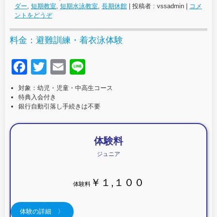
ダー
,
短期教室
,
短期水泳教室
,
長期休館
|
投稿者 : vssadmin
|
コメ
ントをどうぞ
料金：避難訓練・着衣泳体験
F
T
E
Li
a
wi
m
n
対象：幼児・児童・中高生コース
c
tt
ail
e
特典入会付き
銀行自動引落し手続きは不要
e
er
b
o
体験料
ジュニア
o
k
￥１,１００
体験料
体験の詳細 〉