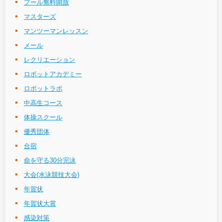
プール無料開放
マスターズ
マンツーマンレッスン
メール
レクリエーション
ロボットアカデミー
ロボットラボ
中高生コース
体操スクール
優秀団体
合宿
命を守る30分完泳
大会(水泳競技大会)
年賀状
年賀状大賞
感染対策