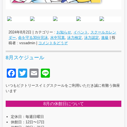
2024年8月2日
|
カテゴリー :
お知らせ
,
イベント
,
スクールカレン
ダー
,
命を守る30分完泳
,
水中写真
,
泳力検定
,
泳力認定
,
進級
|
投
稿者 : vssadmin
|
コメントをどうぞ
8月スケジュール
F
T
E
Li
a
wi
m
n
いつもビクトリースイミグスクールをご利用いただき誠に有難う御座
c
tt
ail
e
います
e
er
8月の休館日について
b
o
定休日：毎週日曜日
休館日：12日〜17日