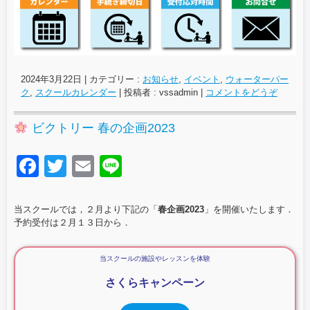
2024年3月22日
|
カテゴリー :
お知らせ
,
イベント
,
ウォーターパー
ク
,
スクールカレンダー
|
投稿者 : vssadmin
|
コメントをどうぞ
ビクトリー 春の企画2023
F
T
E
Li
a
wi
m
n
c
tt
ail
e
当スクールでは，２月より下記の「
春企画2023
」を開催いたします．
予約受付は２月１３日から．
e
er
b
当スクールの施設やレッスンを体験
o
さくらキャンペーン
o