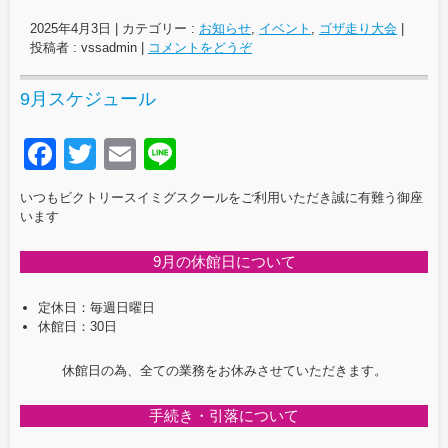
2025年4月3日
|
カテゴリー :
お知らせ
,
イベント
,
ゴザ走り大会
|
投稿者 : vssadmin
|
コメントをどうぞ
9月スケジュール
F
T
E
Li
a
wi
m
n
いつもビクトリースイミグスクールをご利用いただき誠に有難う御座
c
tt
ail
e
います
e
er
9月の休館日について
b
o
定休日：毎週日曜日
休館日：30日
o
k
休館日の為、全ての業務をお休みさせていただきます。
手続き・引落について