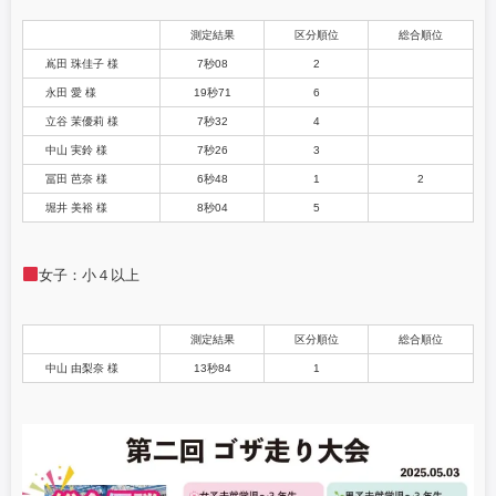
測定結果
区分順位
総合順位
嶌田 珠佳子 様
7秒08
2
永田 愛 様
19秒71
6
立谷 茉優莉 様
7秒32
4
中山 実鈴 様
7秒26
3
冨田 芭奈 様
6秒48
1
2
堀井 美裕 様
8秒04
5
女子：小４以上
測定結果
区分順位
総合順位
中山 由梨奈 様
13秒84
1