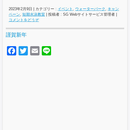
2023年2月9日
|
カテゴリー :
イベント
,
ウォーターパーク
,
キャン
ペーン
,
短期水泳教室
|
投稿者 : SG Webサイトサービス管理者
|
コメントをどうぞ
謹賀新年
F
T
E
Li
a
wi
m
n
c
tt
ail
e
e
er
b
o
o
k