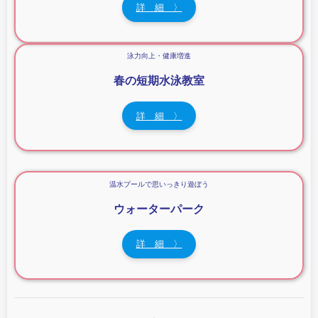
k
詳 細 〉
泳力向上・健康増進
春の短期水泳教室
詳 細 〉
温水プールで思いっきり遊ぼう
ウォーターパーク
詳 細 〉