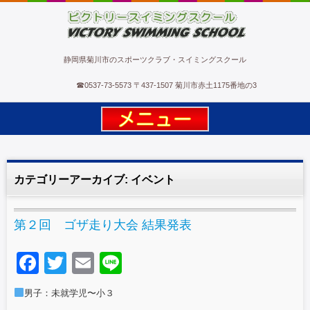
ビクトリースイミングスクール
静岡県菊川市のスポーツクラブ・スイミングスクール
☎
0537-73-5573
〒437-1507 菊川市赤土1175番地の3
カテゴリーアーカイブ:
イベント
第２回 ゴザ走り大会 結果発表
F
T
E
Li
a
wi
m
n
男子：未就学児〜小３
c
tt
ail
e