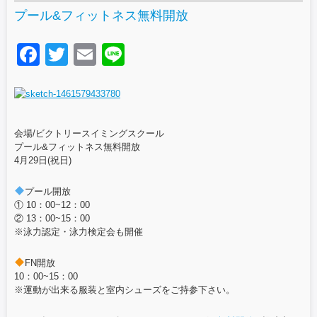
プール&フィットネス無料開放
F
T
E
Li
a
wi
m
n
c
tt
ail
e
e
er
会場/ビクトリースイミングスクール
b
プール&フィットネス無料開放
4月29日(祝日)
o
o
プール開放
① 10：00~12：00
k
② 13：00~15：00
※泳力認定・泳力検定会も開催
FN開放
10：00~15：00
※運動が出来る服装と室内シューズをご持参下さい。