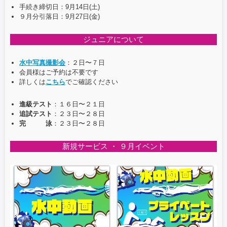
手続き締切日：9月14日(土)
９月分引落日：9月27日(金)
ジュニアについて
水中写真撮影会
：２日〜７日
会員様はご予約は不要です
詳しくは
こちら
でご確認ください
進級テスト
：１６日〜２１日
追試テスト
：２３日〜２８日
完 泳
：２３日〜２８日
新規サービス ・ ９月イベント