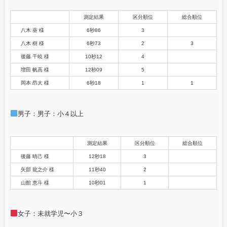
e
er
測定結果
区分順位
総合順位
b
八木 葵 様
6秒86
3
o
八木 樹 様
6秒73
2
3
後藤 千暁 様
o
10秒12
4
増田 帆高 様
12秒09
5
k
岡本 昂大 様
6秒18
1
1
男子：男子：小４以上
測定結果
区分順位
総合順位
後藤 晴己 様
12秒18
3
矢部 龍之介 様
11秒40
2
山館 恵斗 様
10秒01
1
女子：未就学児〜小３