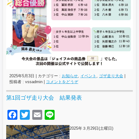
2025年5月3日
|
カテゴリー :
お知らせ
,
イベント
,
ゴザ走り大会
|
投稿者 : vssadmin
|
コメントをどうぞ
第1回ゴザ走り大会 結果発表
F
T
E
Li
a
wi
m
n
2025年３月29日(土曜日)
c
tt
ail
e