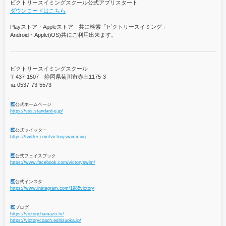
ビクトリースイミングスクール公式アプリスタート
ダウンロードはこちら
Playストア・Appleストア 共に検索「ビクトリースイミング」
Android・Apple(iOS)共にご利用出来ます。
ビクトリースイミングスクール
〒437-1507 静岡県菊川市赤土1175-3
℡ 0537-73-5573
公式ホームページ
https://vss.standard-g.jp/
公式ツイッター
https://twitter.com/victoryswimming
公式フェイスブック
https://www.facebook.com/victoryswim/
公式インスタ
https://www.instagram.com/1985victory
ブログ
https://victory.hamazo.tv/
https://victorycoach.eshizuoka.jp/