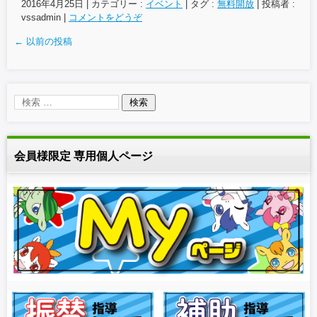
2016年4月25日
|
カテゴリー :
イベント
|
タグ :
無料開放
|
投稿者 :
vssadmin
|
コメントをどうぞ
←
以前の投稿
会員様限定 専用個人ページ