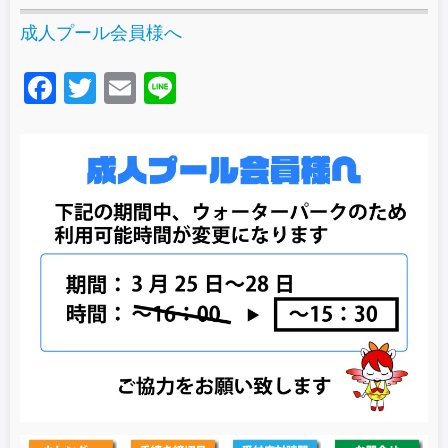
成人プール会員様へ
F
T
E
Li
a
wi
m
n
c
tt
ail
e
e
er
b
o
o
k