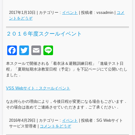
2017年1月10日
|
カテゴリー :
イベント
|
投稿者 : vssadmin
|
コメ
ントをどうぞ
２０１６年度スクールイベント
F
T
E
Li
a
wi
m
n
本スクールで開催される「着衣泳＆避難訓練日程」「進級テスト日
c
tt
ail
e
程」「夏期短期水泳教室日程（予定）」を下記ページにて公開いたし
ました．
e
er
b
VSS Webサイト：スクールイベント
o
なお何らかの理由により，今後日程が変更になる場合もございます．
o
その場合は改めてご連絡させていただきます．ご了承ください．
k
2016年4月29日
|
カテゴリー :
イベント
|
投稿者 : SG Webサイト
サービス管理者
|
コメントをどうぞ