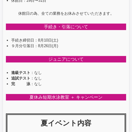
o
休館日：29日〜31日
k
休館日の為、全ての業務をお休みさせていただきます。
手続き・引落について
手続き締切日：8月10日(土)
９月分引落日：8月26日(月)
ジュニアについて
進級テスト
：なし
追試テスト
：なし
完 泳
：なし
夏休み短期水泳教室 ＋ キャンペーン
夏イベント内容