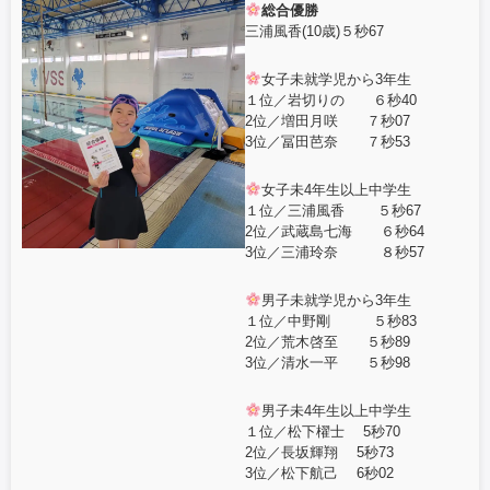
e
er
総合優勝
三浦風香(10歳)５秒67
b
o
女子未就学児から3年生
１位／岩切りの ６秒40
o
2位／増田月咲 ７秒07
3位／冨田芭奈 ７秒53
k
女子未4年生以上中学生
１位／三浦風香 ５秒67
2位／武蔵島七海 ６秒64
3位／三浦玲奈 ８秒57
男子未就学児から3年生
１位／中野剛 ５秒83
2位／荒木啓至 ５秒89
3位／清水一平 ５秒98
男子未4年生以上中学生
１位／松下櫂士 5秒70
2位／長坂輝翔 5秒73
3位／松下航己 6秒02