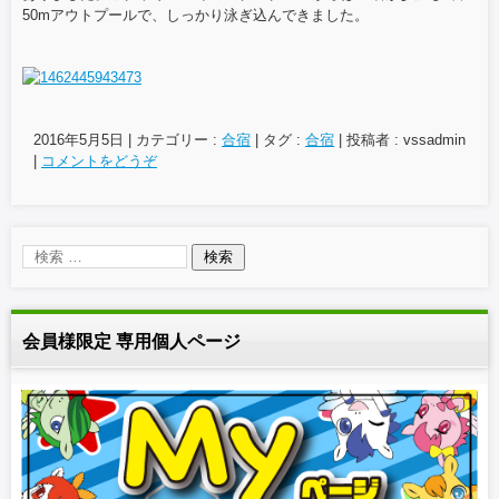
50mアウトプールで、しっかり泳ぎ込んできました。
e
er
b
o
o
2016年5月5日
|
カテゴリー :
合宿
|
タグ :
合宿
|
投稿者 : vssadmin
|
コメントをどうぞ
k
会員様限定 専用個人ページ