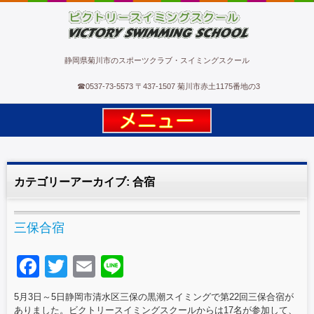
ビクトリースイミングスクール
静岡県菊川市のスポーツクラブ・スイミングスクール
☎
0537-73-5573
〒437-1507 菊川市赤土1175番地の3
カテゴリーアーカイブ:
合宿
三保合宿
F
T
E
Li
a
wi
m
n
5月3日～5日静岡市清水区三保の黒潮スイミングで第22回三保合宿が
c
tt
ail
e
ありました。ビクトリースイミングスクールからは17名が参加して、