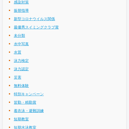
感染対策
振替指導
新型コロナウイルス関係
最優秀スイミングクラブ賞
未分類
水中写真
水質
泳力検定
泳力認定
災害
無料体験
特別キャンペーン
皆勤・精勤賞
着衣泳・避難訓練
短期教室
短期水泳教室