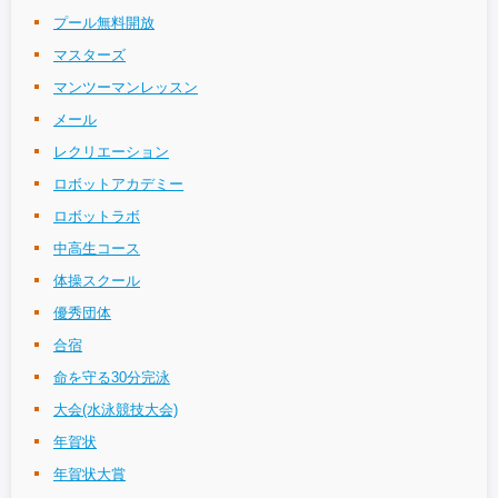
プール無料開放
マスターズ
マンツーマンレッスン
メール
レクリエーション
ロボットアカデミー
ロボットラボ
中高生コース
体操スクール
優秀団体
合宿
命を守る30分完泳
大会(水泳競技大会)
年賀状
年賀状大賞