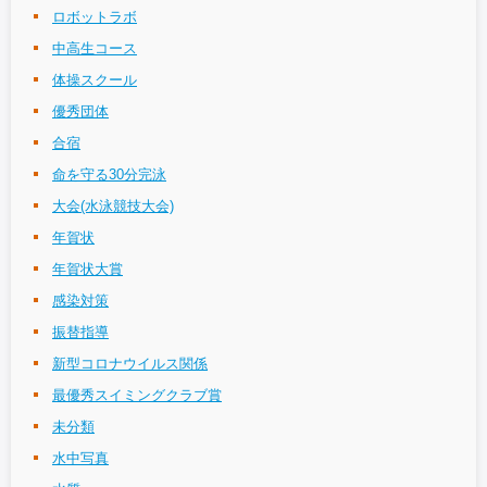
ロボットラボ
中高生コース
体操スクール
優秀団体
合宿
命を守る30分完泳
大会(水泳競技大会)
年賀状
年賀状大賞
感染対策
振替指導
新型コロナウイルス関係
最優秀スイミングクラブ賞
未分類
水中写真