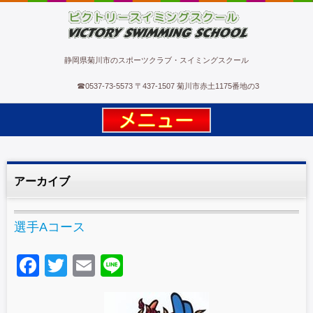
ビクトリースイミングスクール
静岡県菊川市のスポーツクラブ・スイミングスクール
☎
0537-73-5573
〒437-1507 菊川市赤土1175番地の3
アーカイブ
選手Aコース
F
T
E
Li
a
wi
m
n
c
tt
ail
e