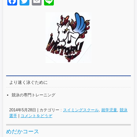
F
T
E
Li
a
wi
m
n
c
tt
ail
e
e
er
b
o
o
k
より速く泳ぐために
競泳の専門トレーニング
2014年5月28日
|
カテゴリー :
スイミングスクール
,
就学児童
,
競泳
選手
|
コメントをどうぞ
めだかコース