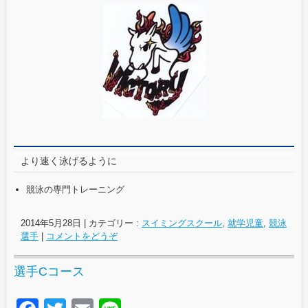
c
tt
ail
e
e
er
b
o
o
k
より速く泳げるように
競泳の専門トレーニング
2014年5月28日
|
カテゴリー :
スイミングスクール
,
就学児童
,
競泳
選手
|
コメントをどうぞ
選手Cコース