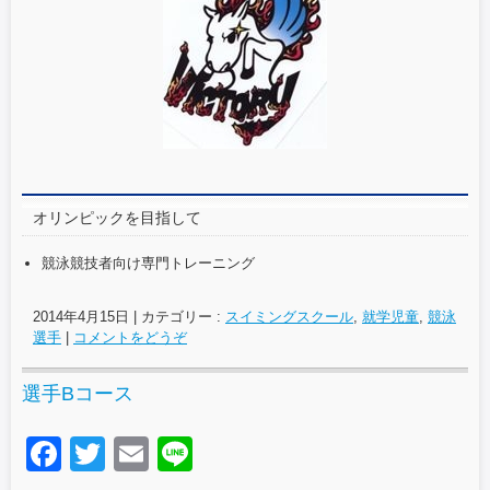
e
er
b
o
o
k
オリンピックを目指して
競泳競技者向け専門トレーニング
2014年4月15日
|
カテゴリー :
スイミングスクール
,
就学児童
,
競泳
選手
|
コメントをどうぞ
選手Bコース
F
T
E
Li
a
wi
m
n