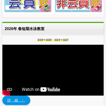
2026年 春短期水泳教室
3/19〜3/20・3/23〜3/27
詳 細 〉