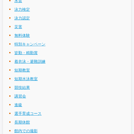
水質
泳力検定
泳力認定
災害
無料体験
特別キャンペーン
皆勤・精勤賞
着衣泳・避難訓練
短期教室
短期水泳教室
競技結果
講習会
進級
選手育成コース
長期休館
館内での撮影