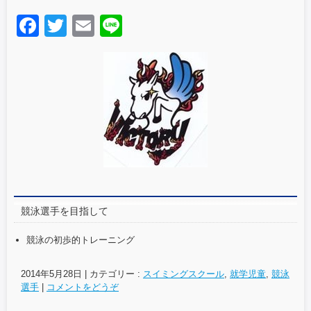
F
T
E
Li
a
wi
m
n
c
tt
ail
e
e
er
b
o
o
k
競泳選手を目指して
競泳の初歩的トレーニング
2014年5月28日
|
カテゴリー :
スイミングスクール
,
就学児童
,
競泳
選手
|
コメントをどうぞ