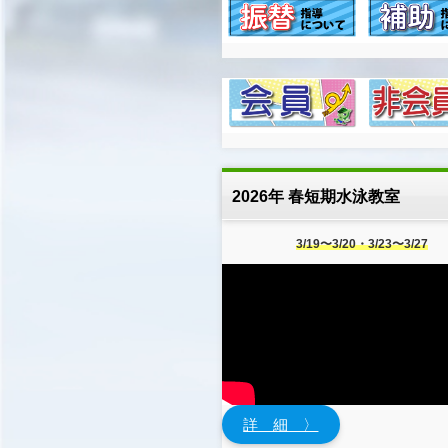
2026年 春短期水泳教室
3/19〜3/20・3/23〜3/27
詳 細 〉