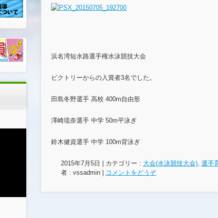
e
er
b
o
o
浜名湾短水路選手権水泳競技大会
k
ビクトリーからの入賞者3名でした。
田島冬野選手 高校 400m自由形
澤崎琉奈選手 中学 50m平泳ぎ
鈴木健資選手 中学 100m背泳ぎ
2015年7月5日
|
カテゴリー :
大会(水泳競技大会)
,
選手
者 : vssadmin
|
コメントをどうぞ