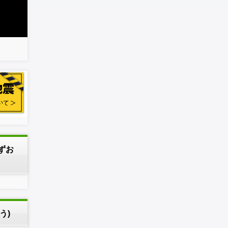
しずお
う)