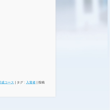
育成コース
|
タグ :
入賞者
|
投稿