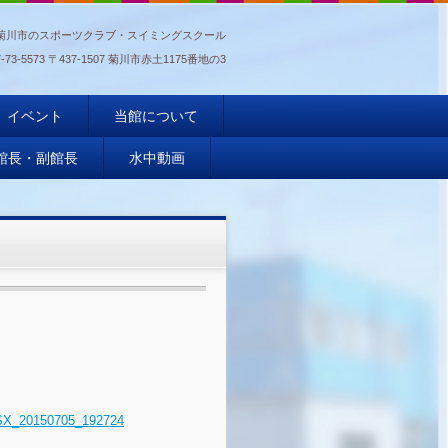
菊川市のスポーツクラブ・スイミングスクール
-73-5573
〒437-1507 菊川市赤土1175番地の3
イベント
当館について
館長・副館長
水中動画