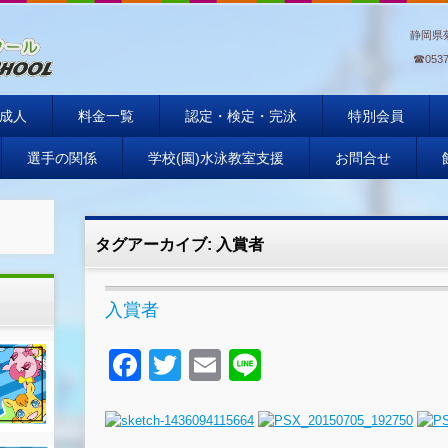
静岡県
☎
0537
ール
成人
料金一覧
認定・検定・完泳
特別会員
選手の関係
学校(園)水泳教室支援
お問合せ
タグアーカイブ:
入賞者
入賞者
F
T
E
Li
a
wi
m
n
c
tt
ail
e