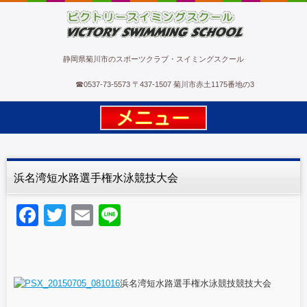
ビクトリースイミングスクール
静岡県菊川市のスポーツクラブ・スイミングスクール
☎
0537-73-5573
〒437-1507 菊川市赤土1175番地の3
浜名湾短水路選手権水泳競技大会
F
T
E
Li
a
wi
m
n
c
tt
ail
e
e
er
浜名湾短水路選手権水泳競技競技大会
b