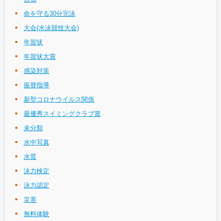
命を守る30分完泳
大会(水泳競技大会)
年賀状
年賀状大賞
感染対策
振替指導
新型コロナウイルス関係
最優秀スイミングクラブ賞
未分類
水中写真
水質
泳力検定
泳力認定
災害
無料体験