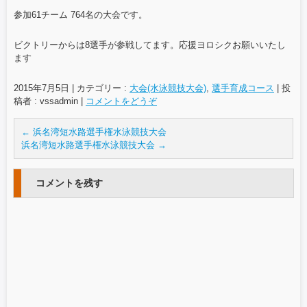
o
参加61チーム 764名の大会です。
o
ビクトリーからは8選手が参戦してます。応援ヨロシクお願いいたし
k
ます
2015年7月5日
|
カテゴリー :
大会(水泳競技大会)
,
選手育成コース
|
投
稿者 : vssadmin
|
コメントをどうぞ
←
浜名湾短水路選手権水泳競技大会
浜名湾短水路選手権水泳競技大会
→
コメントを残す