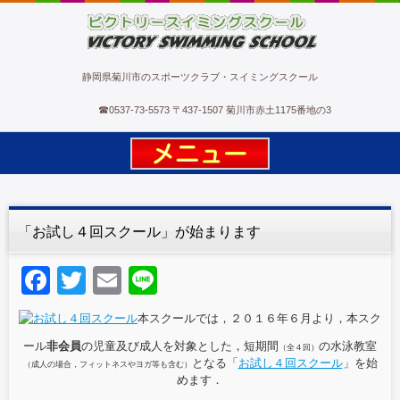
ビクトリースイミングスクール
静岡県菊川市のスポーツクラブ・スイミングスクール
☎
0537-73-5573
〒437-1507 菊川市赤土1175番地の3
「お試し４回スクール」が始まります
F
T
E
Li
a
wi
m
n
本スクールでは，２０１６年６月より，本スク
c
tt
ail
e
ール
非会員
の児童及び成人を対象とした，短期間
の水泳教室
（全４回）
e
er
となる「
お試し４回スクール
」を始
（成人の場合，フィットネスやヨガ等も含む）
めます．
b