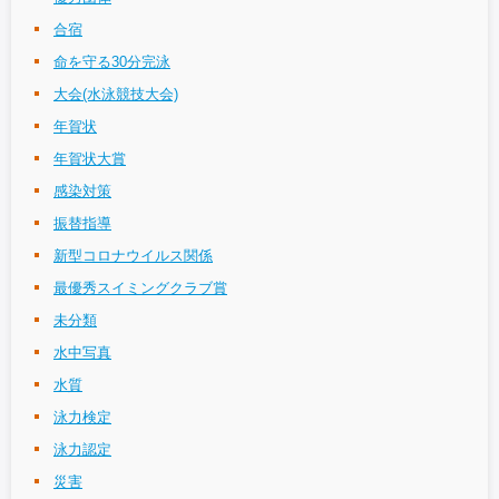
合宿
命を守る30分完泳
大会(水泳競技大会)
年賀状
年賀状大賞
感染対策
振替指導
新型コロナウイルス関係
最優秀スイミングクラブ賞
未分類
水中写真
水質
泳力検定
泳力認定
災害