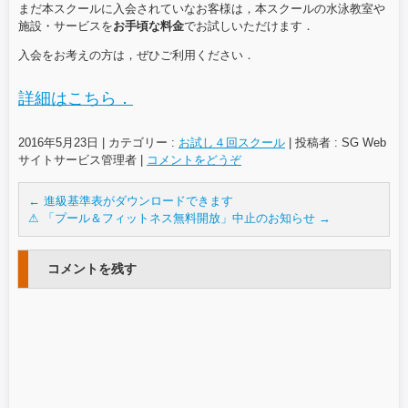
まだ本スクールに入会されていなお客様は，本スクールの水泳教室や
o
施設・サービスを
お手頃な料金
でお試しいただけます．
o
入会をお考えの方は，ぜひご利用ください．
k
詳細はこちら．
2016年5月23日
|
カテゴリー :
お試し４回スクール
|
投稿者 : SG Web
サイトサービス管理者
|
コメントをどうぞ
←
進級基準表がダウンロードできます
⚠ 「プール＆フィットネス無料開放」中止のお知らせ
→
コメントを残す