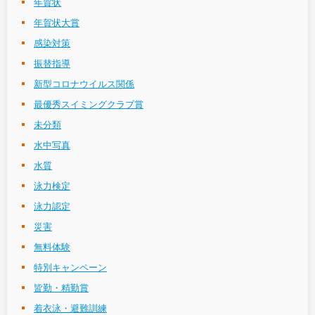
年賀状
年賀状大賞
感染対策
振替指導
新型コロナウイルス関係
最優秀スイミングクラブ賞
未分類
水中写真
水質
泳力検定
泳力認定
災害
無料体験
特別キャンペーン
皆勤・精勤賞
着衣泳・避難訓練