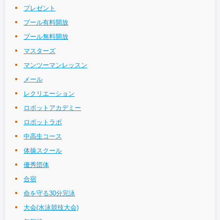
プレゼント
プール有料開放
プール無料開放
マスターズ
マンツーマンレッスン
メール
レクリエーション
ロボットアカデミー
ロボットラボ
中高生コース
体操スクール
優秀団体
合宿
命を守る30分完泳
大会(水泳競技大会)