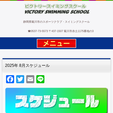
ビクトリースイミングスクール
静岡県菊川市のスポーツクラブ・スイミングスクール
☎
0537-73-5573
〒437-1507 菊川市赤土1175番地の3
2025年 8月スケジュール
F
T
E
Li
a
wi
m
n
c
tt
ail
e
e
er
b