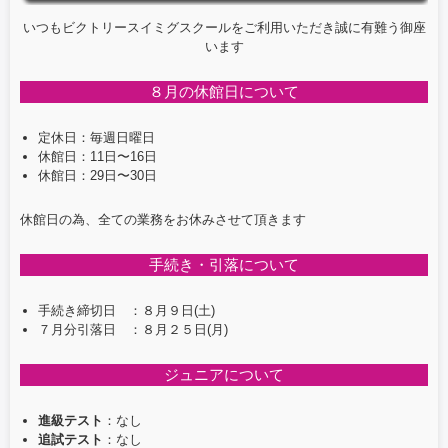
o
いつもビクトリースイミグスクールをご利用いただき誠に有難う御座
います
o
k
８月の休館日について
定休日：毎週日曜日
休館日：11日〜16日
休館日：29日〜30日
休館日の為、全ての業務をお休みさせて頂きます
手続き・引落について
手続き締切日 ：８月９日(土)
７月分引落日 ：８月２５日(月)
ジュニアについて
進級テスト
：なし
追試テスト
：なし