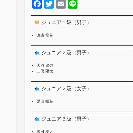
F
T
E
Li
a
wi
m
n
c
tt
ail
e
ジュニア１級（男子）
e
er
渡邊 龍希
b
o
ジュニア２級（男子）
o
大羽 遼弥
k
二俣 陽太
ジュニア２級（女子）
栗山 咲花
ジュニア３級（男子）
黒田 泰人