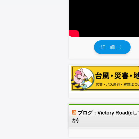
詳 細 〉
ブログ：Victory Road(e
か)