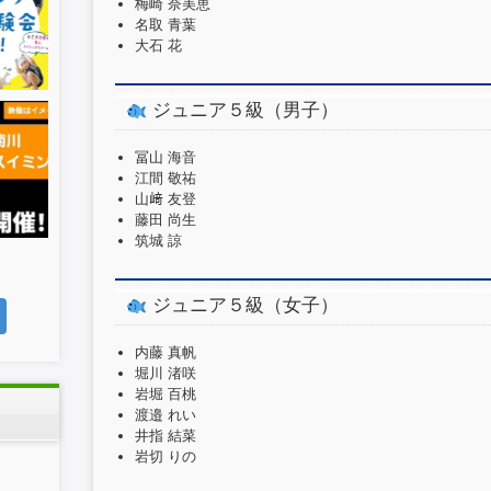
梅崎 奈美恵
名取 青葉
大石 花
ジュニア５級（男子）
冨山 海音
江間 敬祐
山﨑 友登
藤田 尚生
筑城 諒
ジュニア５級（女子）
内藤 真帆
堀川 渚咲
岩堀 百桃
渡邉 れい
井指 結菜
岩切 りの