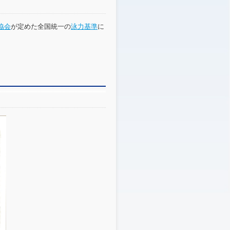
協会
が定めた全国統一の
泳力基準
に