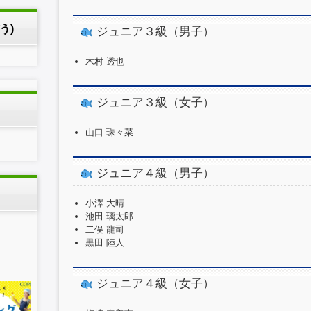
う)
ジュニア３級（男子）
木村 透也
ジュニア３級（女子）
山口 珠々菜
ジュニア４級（男子）
小澤 大晴
池田 璃太郎
二俣 龍司
黒田 陸人
ジュニア４級（女子）