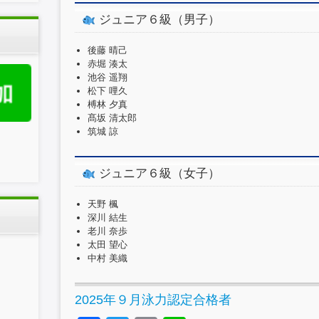
ジュニア６級（男子）
後藤 晴己
赤堀 湊太
池谷 遥翔
松下 哩久
榑林 夕真
髙坂 清太郎
筑城 諒
ジュニア６級（女子）
天野 楓
深川 結生
老川 奈歩
太田 望心
中村 美織
2025年９月泳力認定合格者