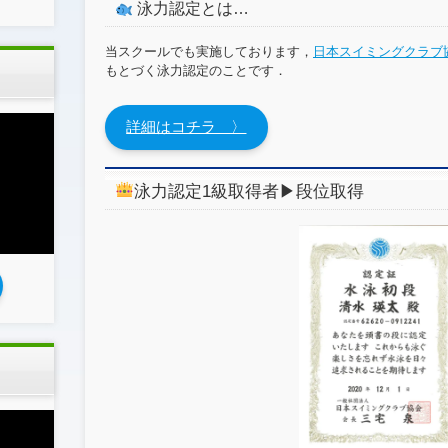
泳力認定とは…
当スクールでも実施しております，
日本スイミングクラブ
もとづく泳力認定のことです．
詳細はコチラ 〉
泳力認定1級取得者▶︎段位取得