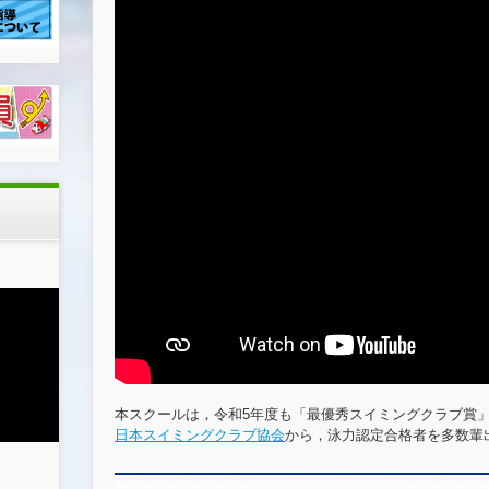
o
o
k
本スクールは，令和5年度も「最優秀スイミングクラブ賞
日本スイミングクラブ協会
から，泳力認定合格者を多数輩