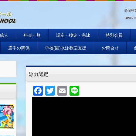
静岡県
☎
0537
ール
成人
料金一覧
認定・検定・完泳
特別会員
選手の関係
学校(園)水泳教室支援
お問合せ
泳力認定
F
T
E
Li
a
wi
m
n
c
tt
ail
e
e
er
b