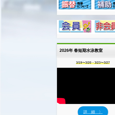
2026年 春短期水泳教室
3/19〜3/20・3/23〜3/27
詳 細 〉