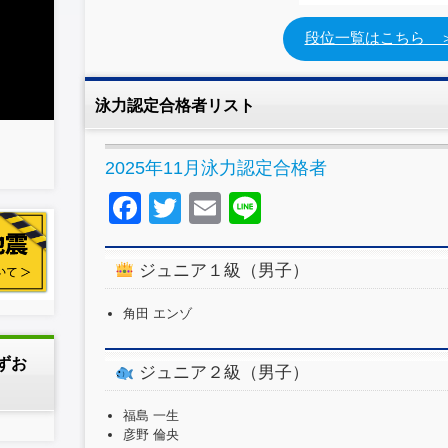
段位一覧はこちら 
泳力認定合格者リスト
2025年11月泳力認定合格者
F
T
E
Li
a
wi
m
n
c
tt
ail
e
ジュニア１級（男子）
e
er
角田 エンゾ
b
o
しずお
ジュニア２級（男子）
o
福島 一生
k
彦野 倫央