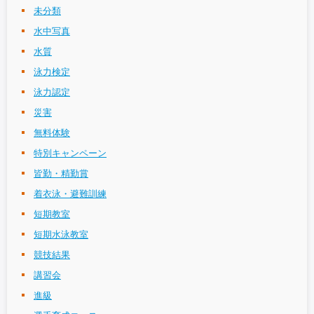
未分類
水中写真
水質
泳力検定
泳力認定
災害
無料体験
特別キャンペーン
皆勤・精勤賞
着衣泳・避難訓練
短期教室
短期水泳教室
競技結果
講習会
進級