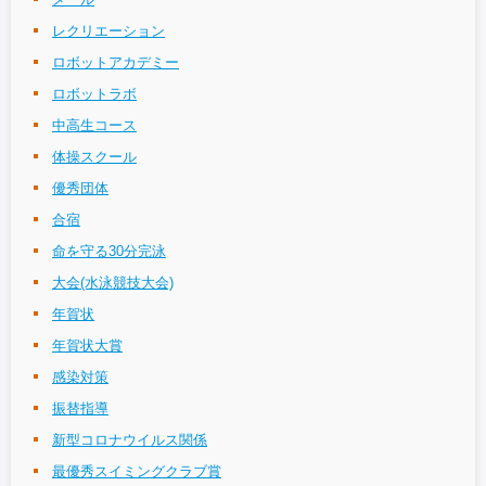
レクリエーション
ロボットアカデミー
ロボットラボ
中高生コース
体操スクール
優秀団体
合宿
命を守る30分完泳
大会(水泳競技大会)
年賀状
年賀状大賞
感染対策
振替指導
新型コロナウイルス関係
最優秀スイミングクラブ賞