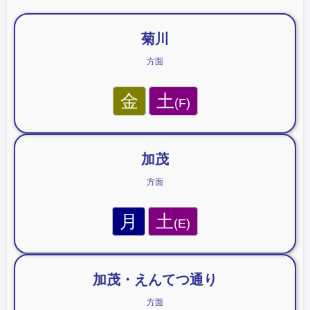
o
o
菊川
k
方面
金
土
(F)
加茂
方面
月
土
(E)
加茂・えんてつ通り
方面