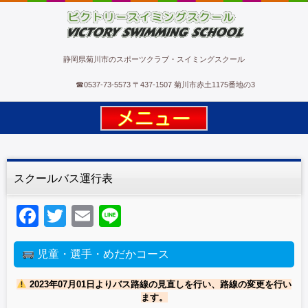
ビクトリースイミングスクール
静岡県菊川市のスポーツクラブ・スイミングスクール
☎
0537-73-5573
〒437-1507 菊川市赤土1175番地の3
スクールバス運行表
F
T
E
Li
a
wi
m
n
c
tt
ail
e
児童・選手・めだかコース
e
er
2023年07月01日よりバス路線の見直しを行い、路線の変更を行い
b
ます。