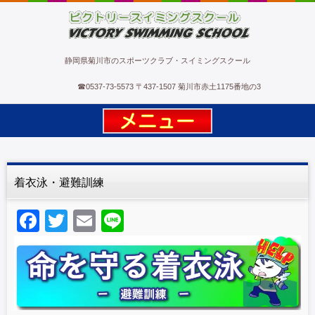
ビクトリースイミングスクール
静岡県菊川市のスポーツクラブ・スイミングスクール
☎
0537-73-5573
〒437-1507 菊川市赤土1175番地の3
着衣泳・避難訓練
F
T
E
Li
a
wi
m
n
c
tt
ail
e
e
er
b