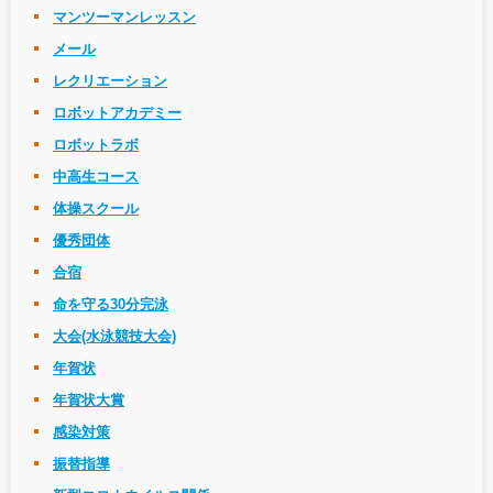
マンツーマンレッスン
メール
レクリエーション
ロボットアカデミー
ロボットラボ
中高生コース
体操スクール
優秀団体
合宿
命を守る30分完泳
大会(水泳競技大会)
年賀状
年賀状大賞
感染対策
振替指導